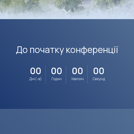
До початку конференції
00
00
00
00
Дні(-в)
Годин
Хвилин
Секунд