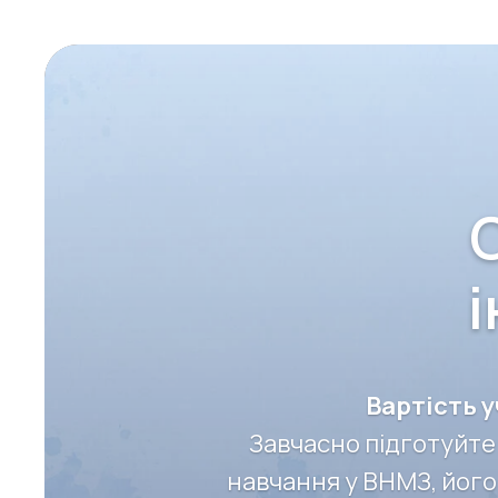
і
Вартість у
Завчасно підготуйте
навчання у ВНМЗ, його 