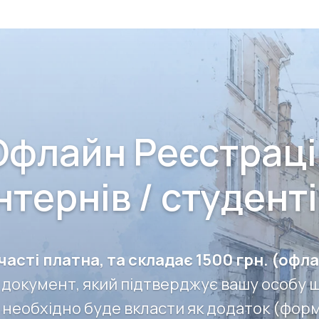
Офлайн Реєстраці
нтернів / студент
часті платна, та складає 1500 грн. (офл
 документ, який підтверджує вашу особу 
необхідно буде вкласти як додаток (формат