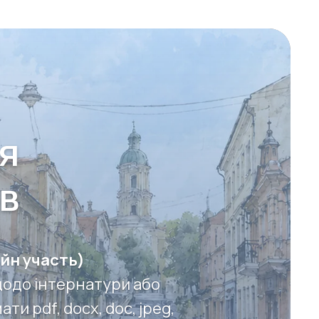
я
ів
айн участь)
щодо інтернатури або
и pdf, docx, doc, jpeg,